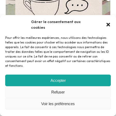
Gérer le consentement aux
cookies
Pour offrir les meilleures expériences, nous utilisons des technologies
telles que les cookies pour stocker et/ou accéder aux informations des
NON CLASSÉ
appareils. Le fait de consentir à ces technologies nous permettra de
Café des Proches – UPAD
traiter des données telles que le comportement de navigation ou les ID
uniques sur ce site. Le fait de ne pas consentir ou de retirer son
Pour les proches des résidents de l’UPAD : Café des
consentement peut avoir un effet négatif sur certaines caractéristiques
et fonctions.
Proches Mercredi 01 avril 2026, de 14h30 à 16h00
Centre Hospitalier Pôle Santé Sud 37 – salle du 2ème
étage
Réservé...
Accepter
3
Refuser
Mar
Voir les préférences